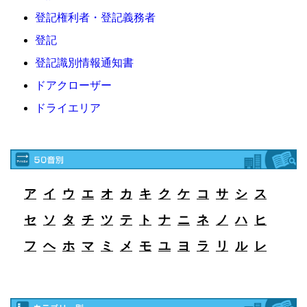
登記権利者・登記義務者
登記
登記識別情報通知書
ドアクローザー
ドライエリア
ア
イ
ウ
エ
オ
カ
キ
ク
ケ
コ
サ
シ
ス
セ
ソ
タ
チ
ツ
テ
ト
ナ
ニ
ネ
ノ
ハ
ヒ
フ
ヘ
ホ
マ
ミ
メ
モ
ユ
ヨ
ラ
リ
ル
レ