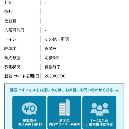
礼金
-
償却
-
更新料
-
入居可能日
-
トイレ
その他・不明
駐車場
近隣有
契約形態
定借3年
募集状況
募集終了
新着(サイト公開)日
2023/06/30