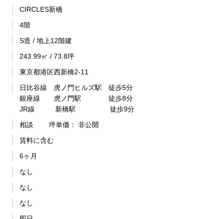
CIRCLES新橋
4階
S造 / 地上12階建
243.99㎡ / 73.8坪
東京都港区西新橋2-11
日比谷線 虎ノ門ヒルズ駅 徒歩5分
銀座線 虎ノ門駅 徒歩8分
JR線 新橋駅 徒歩9分
相談
坪単価： 非公開
賃料に含む
6ヶ月
なし
なし
なし
即日