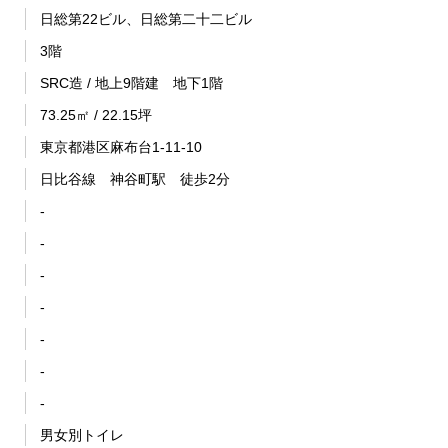
日総第22ビル、日総第二十二ビル
3階
SRC造 / 地上9階建 地下1階
73.25㎡ / 22.15坪
東京都港区麻布台1-11-10
日比谷線 神谷町駅 徒歩2分
-
-
-
-
-
-
-
男女別トイレ