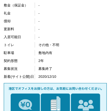
敷金（保証金）
-
礼金
-
償却
-
更新料
-
入居可能日
-
トイレ
その他・不明
駐車場
敷地内有
契約形態
2年
募集状況
募集終了
新着(サイト公開)日
2020/12/10