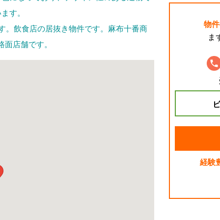
います。
物件
です。飲食店の居抜き物件です。麻布十番商
ま
路面店舗です。
ビ
経験