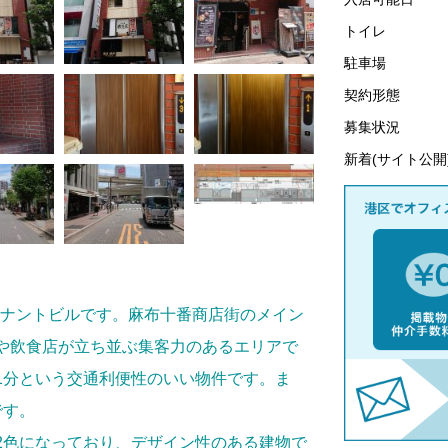
トイレ
駐車場
契約形態
募集状況
新着(サイト公開
てテナントビルです。麻布十番商店街のメイン
や飲食店が立ち並ぶ集客力のあるエリアで
1分という交通利便性のいい物件です。ま
です。
2色になっており、デザイン性のある建物で