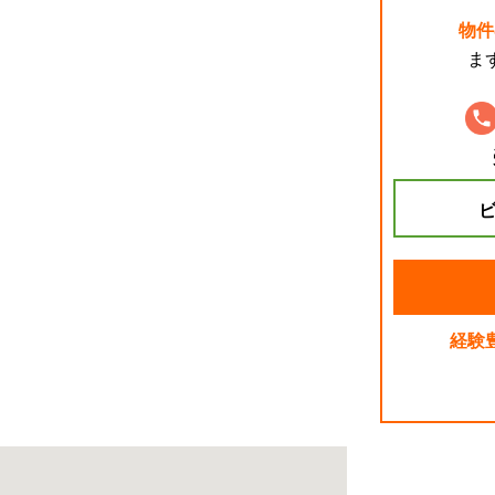
物件
ま
ビ
経験