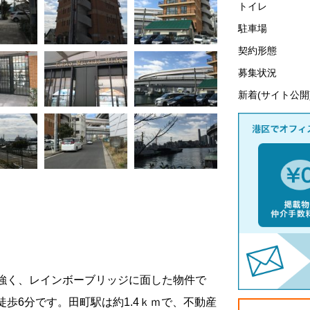
トイレ
駐車場
契約形態
募集状況
新着(サイト公開
強く、レインボーブリッジに面した物件で
徒歩
6
分です。田町駅は約
1.4
ｋｍで、不動産