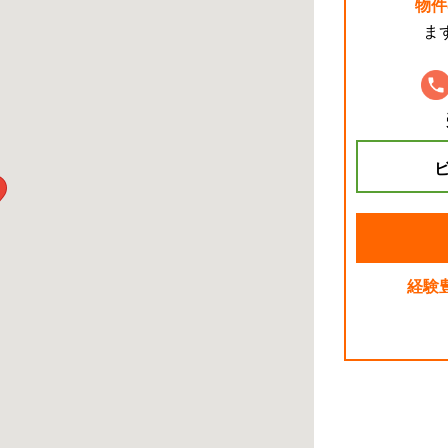
物件
ま
ビ
経験