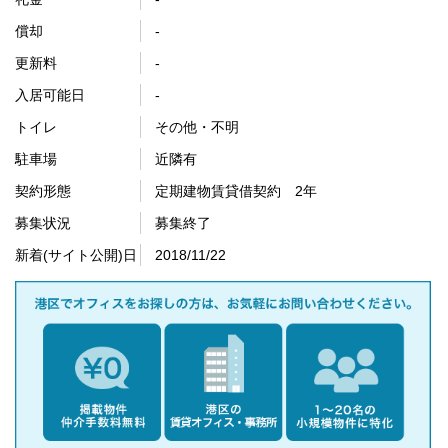
償却
-
更新料
-
入居可能日
-
トイレ
その他・不明
駐車場
近隣有
契約形態
定期建物賃貸借契約 2年
募集状況
募集終了
新着(サイト公開)日
2018/11/22