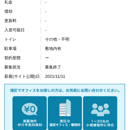
礼金
-
償却
-
更新料
-
入居可能日
-
トイレ
その他・不明
駐車場
敷地内有
契約形態
ー
募集状況
募集終了
新着(サイト公開)日
2021/11/11