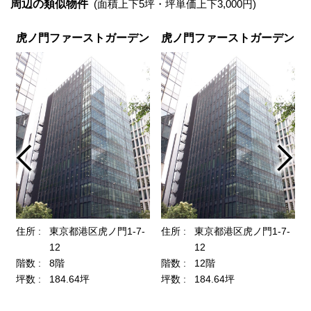
周辺の類似物件
(面積上下5坪・坪単価上下3,000円)