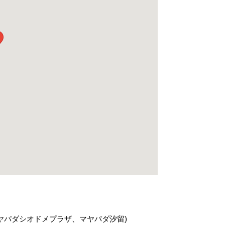
laza、マヤパダシオドメプラザ、マヤパダ汐留)