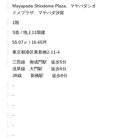
Mayapada Shiodome Plaza、マヤパダシオ
ドメプラザ、マヤパダ汐留
1階
S造 / 地上11階建
55.07㎡ / 16.65坪
東京都港区東新橋2-11-4
三田線 御成門駅 徒歩5分
浅草線 大門駅 徒歩6分
JR線 新橋駅 徒歩8分
-
-
-
-
-
-