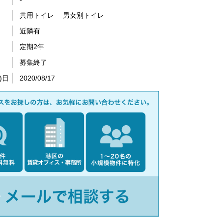
共用トイレ 男女別トイレ
近隣有
定期2年
募集終了
)日
2020/08/17