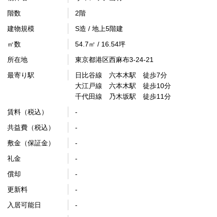
階数
2階
建物規模
S造 / 地上5階建
㎡数
54.7㎡ / 16.54坪
所在地
東京都港区西麻布3-24-21
最寄り駅
日比谷線 六本木駅 徒歩7分
大江戸線 六本木駅 徒歩10分
千代田線 乃木坂駅 徒歩11分
賃料（税込）
-
共益費（税込）
-
敷金（保証金）
-
礼金
-
償却
-
更新料
-
入居可能日
-