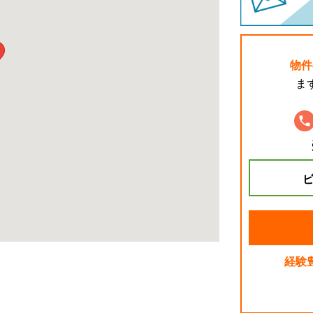
物件
ま
ビ
経験