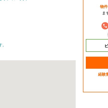
物件
ま
す。
ビ
経験