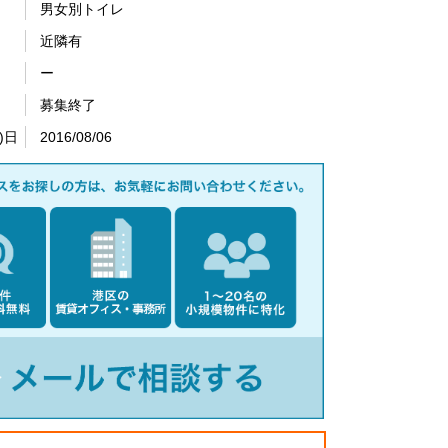
男女別トイレ
近隣有
ー
募集終了
)日
2016/08/06