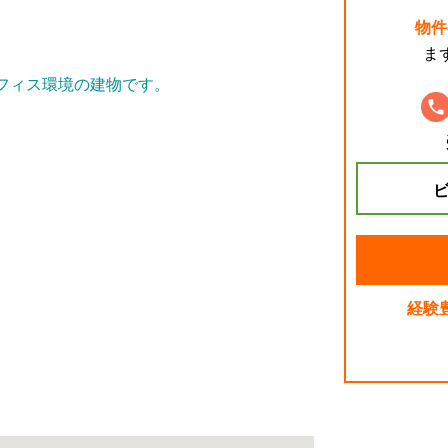
物件
ま
フィス環境の建物です。
ビ
。
経験