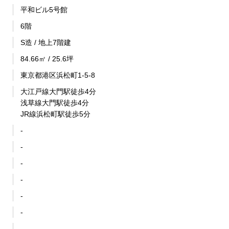
平和ビル5号館
6階
S造 / 地上7階建
84.66㎡ / 25.6坪
東京都港区浜松町1-5-8
大江戸線大門駅徒歩4分
浅草線大門駅徒歩4分
JR線浜松町駅徒歩5分
-
-
-
-
-
-
-