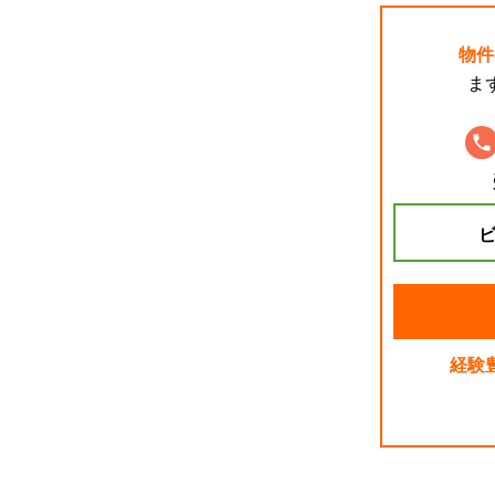
物件
ま
ビ
経験