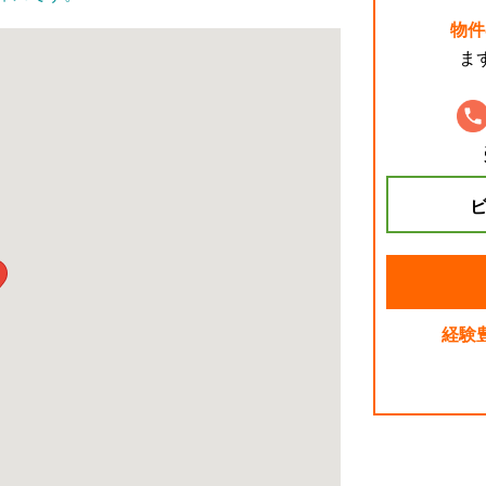
物件
ま
ビ
経験