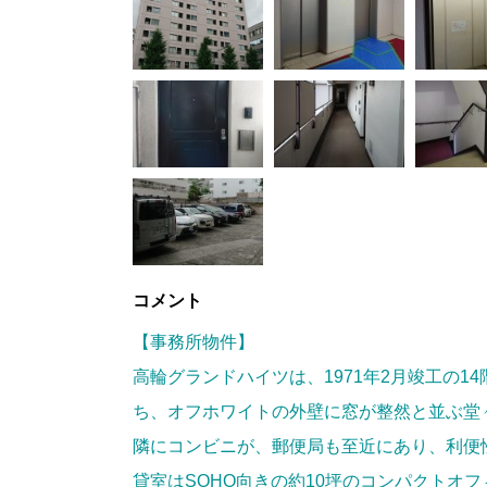
コメント
【事務所物件】
高輪グランドハイツは、1971年2月竣工の
ち、オフホワイトの外壁に窓が整然と並ぶ堂
隣にコンビニが、郵便局も至近にあり、利便
貸室はSOHO向きの約10坪のコンパクトオ