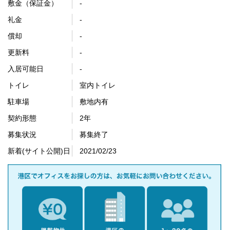
敷金（保証金）
-
礼金
-
償却
-
更新料
-
入居可能日
-
トイレ
室内トイレ
駐車場
敷地内有
契約形態
2年
募集状況
募集終了
新着(サイト公開)日
2021/02/23