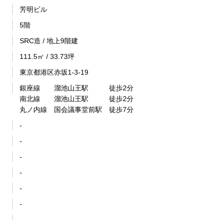
芳明ビル
5階
SRC造 / 地上9階建
111.5㎡ / 33.73坪
東京都港区赤坂1-3-19
銀座線 溜池山王駅 徒歩2分
南北線 溜池山王駅 徒歩2分
丸ノ内線 国会議事堂前駅 徒歩7分
-
-
-
-
-
-
-