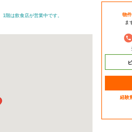
物件
、1階は飲食店が営業中です。
ま
ビ
経験