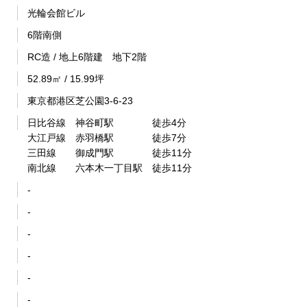
光輪会館ビル
6階南側
RC造 / 地上6階建 地下2階
52.89㎡ / 15.99坪
東京都港区芝公園3-6-23
日比谷線 神谷町駅 徒歩4分
大江戸線 赤羽橋駅 徒歩7分
三田線 御成門駅 徒歩11分
南北線 六本木一丁目駅 徒歩11分
-
-
-
-
-
-