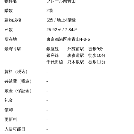
物件名
プレール南青山
階数
2階
建物規模
S造 / 地上4階建
㎡数
25.92㎡ / 7.84坪
所在地
東京都港区南青山4-8-6
最寄り駅
銀座線 外苑前駅 徒歩9分
銀座線 表参道駅 徒歩10分
千代田線 乃木坂駅 徒歩11分
賃料（税込）
-
共益費（税込）
-
敷金（保証金）
-
礼金
-
償却
-
更新料
-
入居可能日
-