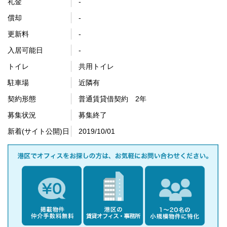
礼金
-
償却
-
更新料
-
入居可能日
-
トイレ
共用トイレ
駐車場
近隣有
契約形態
普通賃貸借契約 2年
募集状況
募集終了
新着(サイト公開)日
2019/10/01