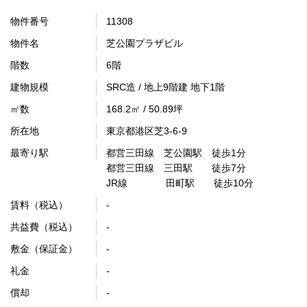
物件番号
11308
物件名
芝公園プラザビル
階数
6階
建物規模
SRC造 / 地上9階建 地下1階
㎡数
168.2㎡ / 50.89坪
所在地
東京都港区芝3-6-9
最寄り駅
都営三田線 芝公園駅 徒歩1分
都営三田線 三田駅 徒歩7分
JR線 田町駅 徒歩10分
賃料（税込）
-
共益費（税込）
-
敷金（保証金）
-
礼金
-
償却
-