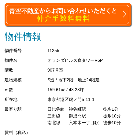
物件情報
物件番号
11255
物件名
オランダヒルズ森タワーRoP
階数
907号室
建物規模
S造 / 地下2階 地上24階建
㎡数
159.61㎡ / 48.28坪
所在地
東京都港区虎ノ門5-11-1
最寄り駅
日比谷線 神谷町駅 徒歩1分
三田線 御成門駅 徒歩10分
南北線 六本木一丁目駅 徒歩10分
賃料（税込）
-