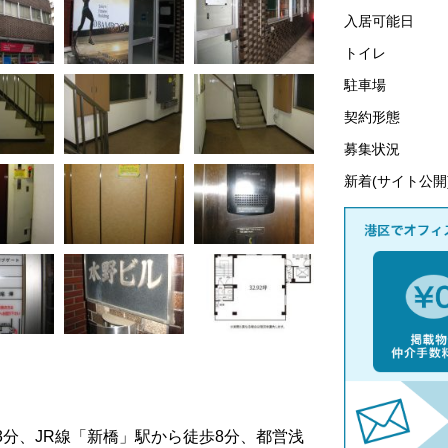
入居可能日
トイレ
駐車場
契約形態
募集状況
新着(サイト公開
3
分、
JR
線「新橋」駅から徒歩
8
分、都営浅