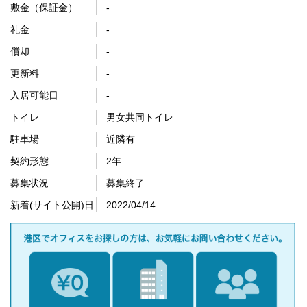
敷金（保証金）
-
礼金
-
償却
-
更新料
-
入居可能日
-
トイレ
男女共同トイレ
駐車場
近隣有
契約形態
2年
募集状況
募集終了
新着(サイト公開)日
2022/04/14