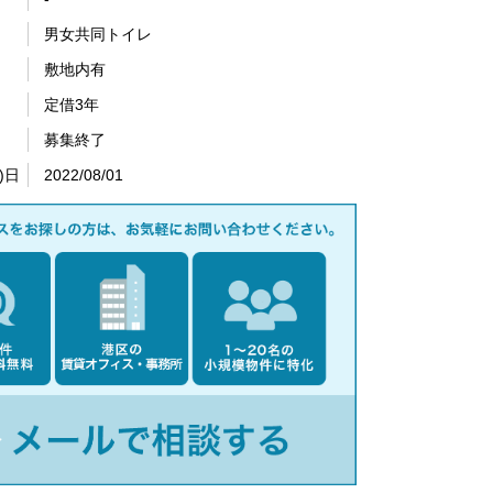
男女共同トイレ
敷地内有
定借3年
募集終了
)日
2022/08/01