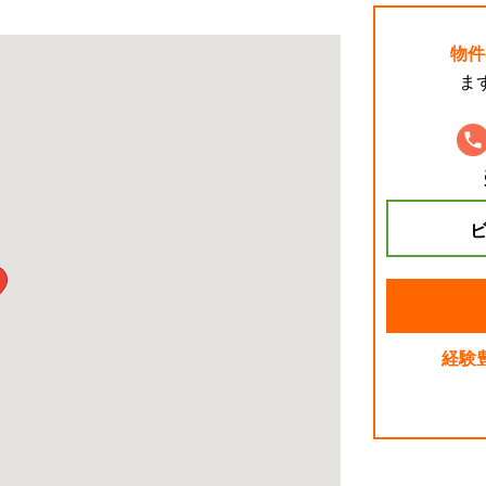
物件
ま
ビ
経験