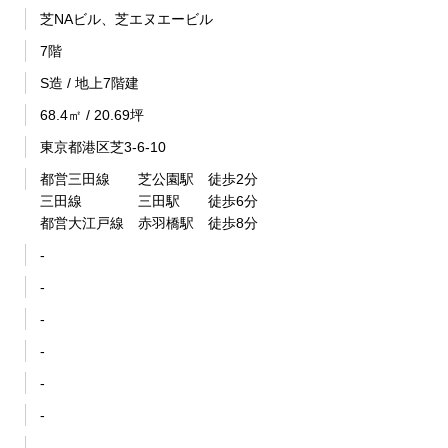
芝NAビル、芝エヌエービル
7階
S造 / 地上7階建
68.4㎡ / 20.69坪
東京都港区芝3-6-10
都営三田線 芝公園駅 徒歩2分
三田線 三田駅 徒歩6分
都営大江戸線 赤羽橋駅 徒歩8分
-
-
-
-
-
-
-