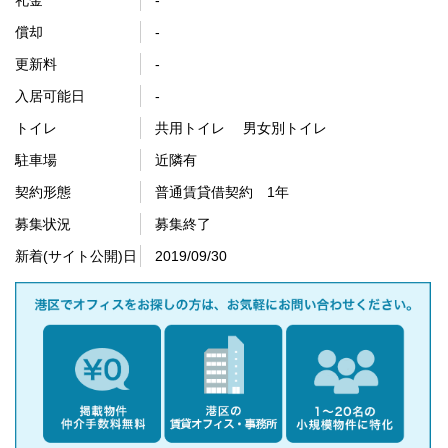
礼金
-
償却
-
更新料
-
入居可能日
-
トイレ
共用トイレ 男女別トイレ
駐車場
近隣有
契約形態
普通賃貸借契約 1年
募集状況
募集終了
新着(サイト公開)日
2019/09/30